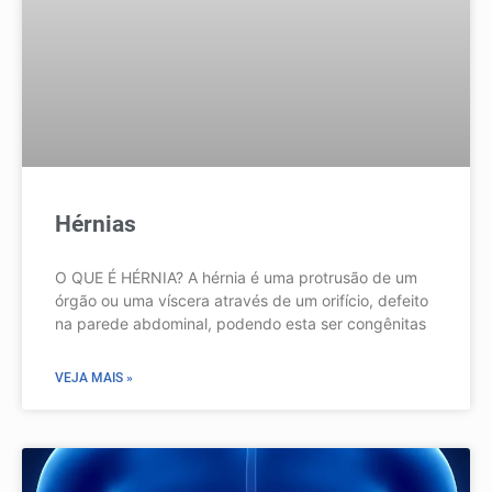
Hérnias
O QUE É HÉRNIA? A hérnia é uma protrusão de um
órgão ou uma víscera através de um orifício, defeito
na parede abdominal, podendo esta ser congênitas
VEJA MAIS »