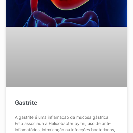
Gastrite
A gastrite é uma inflamação da mucosa gástrica.
Está associada a Helicobacter pylori, uso de anti-
inflamatórios, intoxicação ou infecções bacterianas,