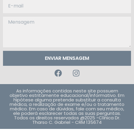
ENVIAR MENSAGEM
As informações contidas neste site possuem
objetivo estritamente educacional/informativo. Em
hipótese alguma pretende substituir a consulta
médica, a realização de exame e/ou o tratamento
médico. Em caso de dúvidas, fale com seu médico,
ele poderá esclarecer todas as suas perguntas.
Todos os direitos reservados @2025 -Clínica Dr.
Tharso C. Gabriel - CRM 135674